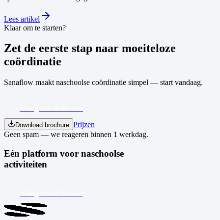
B
Lees artikel
Klaar om te starten?
Zet de eerste stap naar moeiteloze
coördinatie
Sanaflow maakt naschoolse coördinatie simpel — start vandaag.
Vraag een demo aan
Prijzen
Download brochure
Geen spam — we reageren binnen 1 werkdag.
Eén platform voor naschoolse
activiteiten
Vraag een demo aan