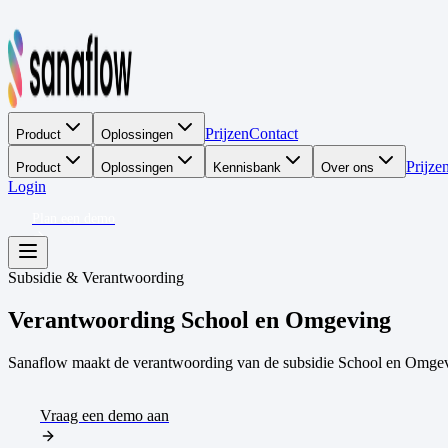
Prijzen
Contact
Product
Oplossingen
Prijze
Product
Oplossingen
Kennisbank
Over ons
Login
Plan een demo
Subsidie & Verantwoording
Verantwoording School en Omgeving
Sanaflow maakt de verantwoording van de subsidie School en Omgeving
Vraag een demo aan