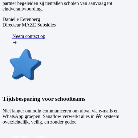
partner begeleiden zij tientallen scholen van aanvraag tot
eindverantwoording.
Danielle Eerenberg
Directeur MAZE Subsidies
Neem contact op
Tijdsbesparing voor schoolteams
Niet langer onnodig communiceren om uitval via e-mails en
S
WhatsApp groepen. Sanaflow verwerkt alles in één systeem —
e
overzichtelijk, veilig, en zonder gedoe.
a
Vraag een demo aan